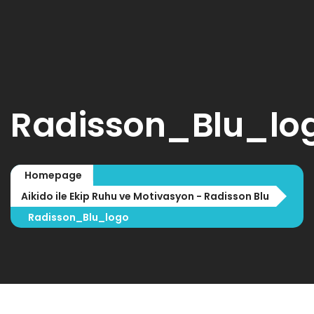
ANA SAYFA
HAKKIMIZDA
EĞİTİMLER

Radisson_Blu_lo
HABERLER
MEDYA

Homepage
İLETİŞİM
Aikido ile Ekip Ruhu ve Motivasyon - Radisson Blu
Radisson_Blu_logo