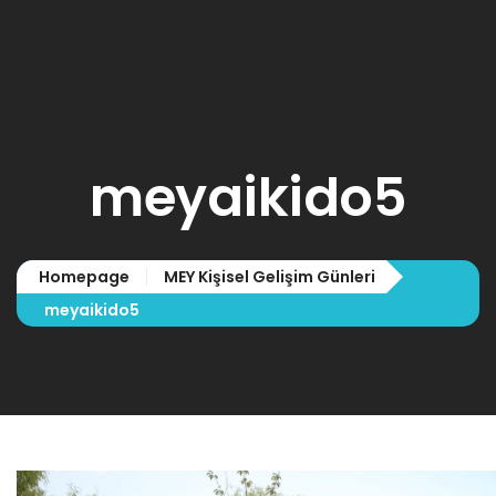
ANA SAYFA
HAKKIMIZDA
EĞİTİMLER

meyaikido5
HABERLER
MEDYA

Homepage
MEY Kişisel Gelişim Günleri
İLETİŞİM
meyaikido5